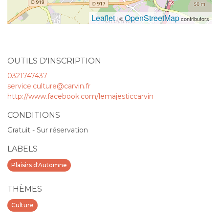
Leaflet
OpenStreetMap
| ©
contributors
OUTILS D'INSCRIPTION
0321747437
service.culture@carvin.fr
http://www.facebook.com/lemajesticcarvin
CONDITIONS
Gratuit - Sur réservation
LABELS
Plaisirs d'Automne
THÈMES
Culture