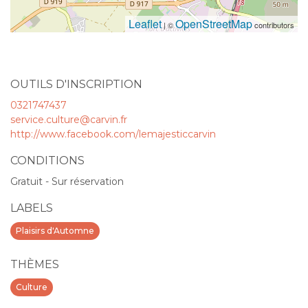
Leaflet
OpenStreetMap
| ©
contributors
OUTILS D'INSCRIPTION
0321747437
service.culture@carvin.fr
http://www.facebook.com/lemajesticcarvin
CONDITIONS
Gratuit - Sur réservation
LABELS
Plaisirs d'Automne
THÈMES
Culture