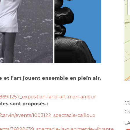
e et l’art jouent ensemble en plein air.
/86911257_exposition-land-art-mon-amour
C
les sont proposés :
Gr
carvin/events/1003122_spectacle-cailloux
L
vents/36898639_spectacle-la-planimetrie-vibrante