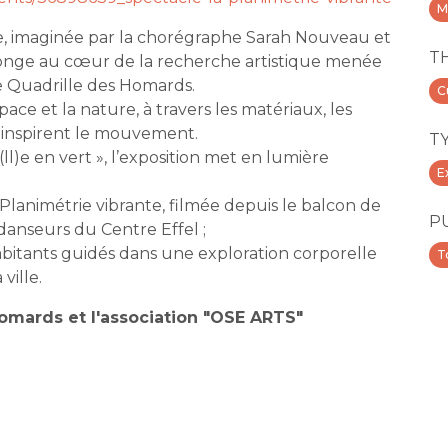
M
e, imaginée par la chorégraphe Sarah Nouveau et
T
plonge au cœur de la recherche artistique menée
e Quadrille des Homards.
C
space et la nature, à travers les matériaux, les
 inspirent le mouvement.
T
ll)e en vert », l’exposition met en lumière
E
Planimétrie vibrante, filmée depuis le balcon de
P
 danseurs du Centre Effel ;
abitants guidés dans une exploration corporelle
T
ville.
Homards et l'association "OSE ARTS"