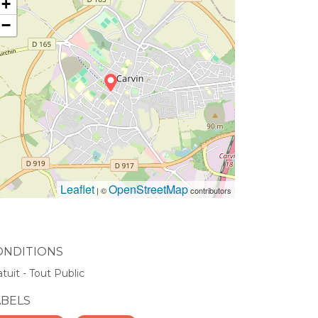
+
−
Leaflet
OpenStreetMap
| ©
contributors
ONDITIONS
atuit - Tout Public
ABELS