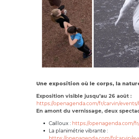
Une exposition où le corps, la natur
Exposition visible jusqu'au 26 août :
https://openagenda.com/fr/carvin/events
En amont du vernissage, deux spectac
Cailloux :
https://openagenda.com/fr/
La planimétrie vibrante :
https://openagenda.com/fr/carvin/e