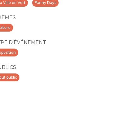
a Ville en Vert
Funny Days
HÈMES
ulture
YPE D'ÉVÉNEMENT
xposition
UBLICS
out public