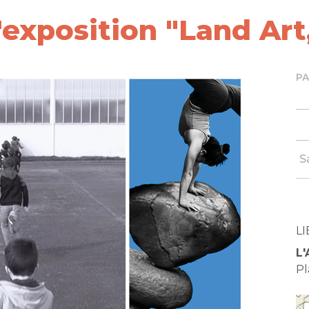
'exposition "Land Ar
P
S
LI
L'
Pl