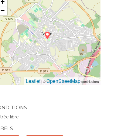
+
−
Leaflet
OpenStreetMap
| ©
contributors
ONDITIONS
trée libre
ABELS