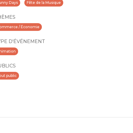
unny Days
Fête de la Musique
HÈMES
ommerce / Économie
YPE D'ÉVÉNEMENT
nimation
UBLICS
out public