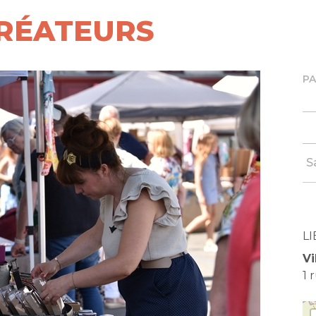
CRÉATEURS
P
S
LI
Vi
1 