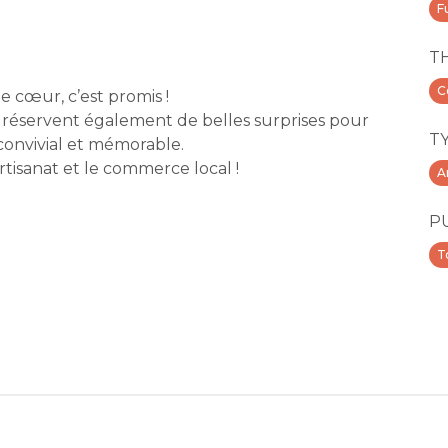
F
T
C
 cœur, c’est promis !
réservent également de belles surprises pour
T
convivial et mémorable.
tisanat et le commerce local !
A
P
T