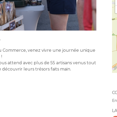
e
t du Commerce, venez vivre une journée unique
 !
us attend avec plus de 55 artisans venus tout
découvrir leurs trésors faits main.
C
En
L