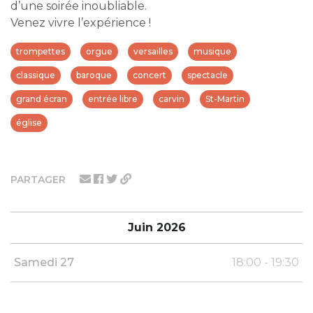
d’une soirée inoubliable.
Venez vivre l’expérience !
trompettes
orgue
versailles
musique
classique
baroque
concert
spectacle
grand écran
entrée libre
carvin
St-Martin
église
PARTAGER
Juin 2026
Samedi 27
18:00 - 19:30