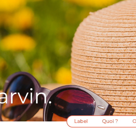
Label
Quoi ?
O