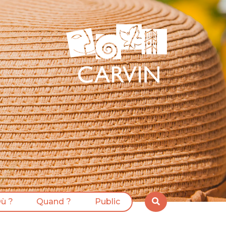
ù ?
Quand ?
Public